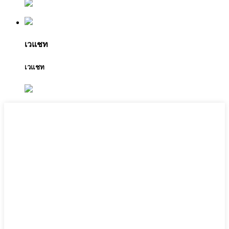
เวแชท
เวแชท