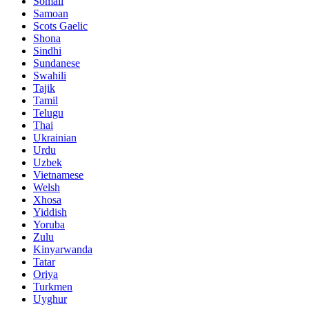
Somali
Samoan
Scots Gaelic
Shona
Sindhi
Sundanese
Swahili
Tajik
Tamil
Telugu
Thai
Ukrainian
Urdu
Uzbek
Vietnamese
Welsh
Xhosa
Yiddish
Yoruba
Zulu
Kinyarwanda
Tatar
Oriya
Turkmen
Uyghur