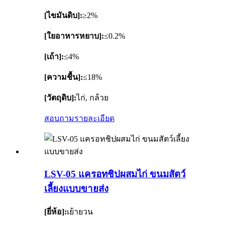
[ไขมันดิบ]:
≥2%
[ใยอาหารหยาบ]:
≤0.2%
[เถ้า]:
≤4%
[ความชื้น]:
≤18%
[วัตถุดิบ]:
ไก่, กล้วย
สอบถาม
รายละเอียด
LSV-05 แครอทชิปผสมไก่ ขนมสัตว์
เลี้ยงแบบขายส่ง
[ยี่ห้อ]:
เย้ายวน