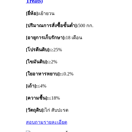
Treats)
[ยี่ห้อ]:
เย้ายวน
[ปริมาณการสั่งซื้อขั้นต่ำ]:
500 กก.
[อายุการเก็บรักษา]:
18 เดือน
[โปรตีนดิบ]:
≥25%
[ไขมันดิบ]:
≥2%
[ใยอาหารหยาบ]:
≤0.2%
[เถ้า]:
≤4%
[ความชื้น]:
≤18%
[วัตถุดิบ]:
ไก่ สับปะรด
สอบถาม
รายละเอียด