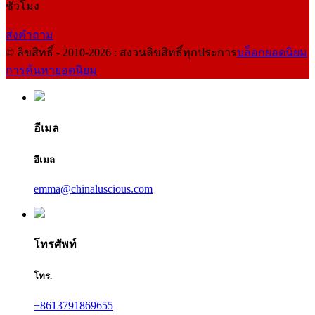
ชั่วโมง
ส่งคำถาม
© ลิขสิทธิ์ - 2010-2026 : สงวนลิขสิทธิ์ทุกประการ
บล็อกยอดนิยม
การค้นหายอดนิยม
อีเมล
อีเมล
emma@chinaluscious.com
โทรศัพท์
โทร.
+8613791869655