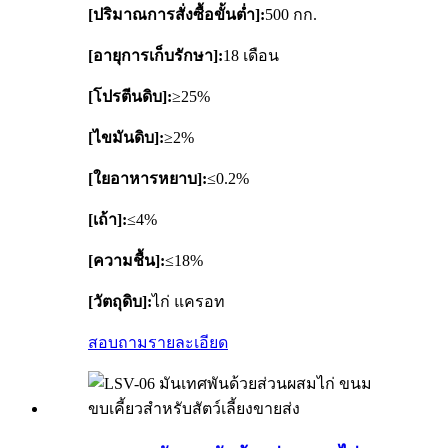
[ปริมาณการสั่งซื้อขั้นต่ำ]:
500 กก.
[อายุการเก็บรักษา]:
18 เดือน
[โปรตีนดิบ]:
≥25%
[ไขมันดิบ]:
≥2%
[ใยอาหารหยาบ]:
≤0.2%
[เถ้า]:
≤4%
[ความชื้น]:
≤18%
[วัตถุดิบ]:
ไก่ แครอท
สอบถาม
รายละเอียด