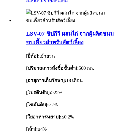
สอบถาม
รายละเอียด
LSV-07 ชิปกีวี ผสมไก่ จากผู้ผลิตขนม
ขบเคี้ยวสำหรับสัตว์เลี้ยง
[ยี่ห้อ]:
เย้ายวน
[ปริมาณการสั่งซื้อขั้นต่ำ]:
500 กก.
[อายุการเก็บรักษา]:
18 เดือน
[โปรตีนดิบ]:
≥25%
[ไขมันดิบ]:
≥2%
[ใยอาหารหยาบ]:
≤0.2%
[เถ้า]:
≤4%