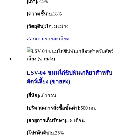
[เถ้า]:
≤4%
[ความชื้น]:
≤18%
[วัตถุดิบ]:
ไก่, มะม่วง
สอบถาม
รายละเอียด
LSV-04 ขนมไก่ชิปพันเกลียวสำหรับ
สัตว์เลี้ยง (ขายส่ง)
[ยี่ห้อ]:
เย้ายวน
[ปริมาณการสั่งซื้อขั้นต่ำ]:
500 กก.
[อายุการเก็บรักษา]:
18 เดือน
[โปรตีนดิบ]:
≥25%