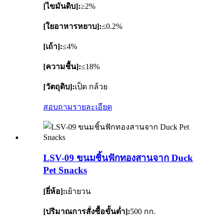
[ไขมันดิบ]:
≥2%
[ใยอาหารหยาบ]:
≤0.2%
[เถ้า]:
≤4%
[ความชื้น]:
≤18%
[วัตถุดิบ]:
เป็ด กล้วย
สอบถาม
รายละเอียด
LSV-09 ขนมชิ้นฟักทองสานจาก Duck
Pet Snacks
[ยี่ห้อ]:
เย้ายวน
[ปริมาณการสั่งซื้อขั้นต่ำ]:
500 กก.