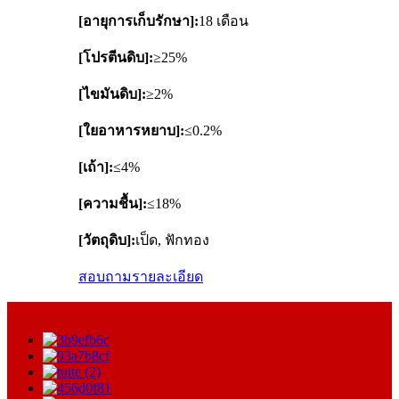
[อายุการเก็บรักษา]:
18 เดือน
[โปรตีนดิบ]:
≥25%
[ไขมันดิบ]:
≥2%
[ใยอาหารหยาบ]:
≤0.2%
[เถ้า]:
≤4%
[ความชื้น]:
≤18%
[วัตถุดิบ]:
เป็ด, ฟักทอง
สอบถาม
รายละเอียด