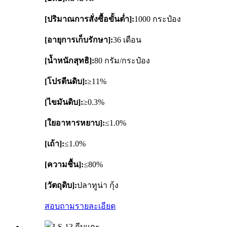
[ปริมาณการสั่งซื้อขั้นต่ำ]:
1000 กระป๋อง
[อายุการเก็บรักษา]:
36 เดือน
[น้ำหนักสุทธิ]:
80 กรัม/กระป๋อง
[โปรตีนดิบ]:
≥11%
[ไขมันดิบ]:
≥0.3%
[ใยอาหารหยาบ]:
≤1.0%
[เถ้า]:
≤1.0%
[ความชื้น]:
≤80%
[วัตถุดิบ]:
ปลาทูน่า กุ้ง
สอบถาม
รายละเอียด