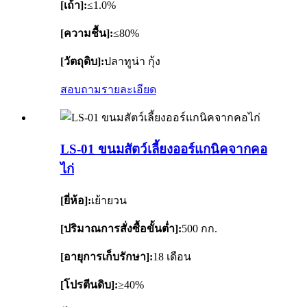
[เถ้า]:
≤1.0%
[ความชื้น]:
≤80%
[วัตถุดิบ]:
ปลาทูน่า กุ้ง
สอบถาม
รายละเอียด
LS-01 ขนมสัตว์เลี้ยงออร์แกนิคจากคอ
ไก่
[ยี่ห้อ]:
เย้ายวน
[ปริมาณการสั่งซื้อขั้นต่ำ]:
500 กก.
[อายุการเก็บรักษา]:
18 เดือน
[โปรตีนดิบ]:
≥40%