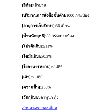
[ยี่ห้อ]:
เย้ายวน
[ปริมาณการสั่งซื้อขั้นต่ำ]:
1000 กระป๋อง
[อายุการเก็บรักษา]:
36 เดือน
[น้ำหนักสุทธิ]:
80 กรัม/กระป๋อง
[โปรตีนดิบ]:
≥11%
[ไขมันดิบ]:
≥0.3%
[ใยอาหารหยาบ]:
≤1.0%
[เถ้า]:
≤1.0%
[ความชื้น]:
≤80%
[วัตถุดิบ]:
ปลาทูน่า กุ้ง
สอบถาม
รายละเอียด