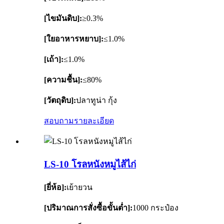
[ไขมันดิบ]:
≥0.3%
[ใยอาหารหยาบ]:
≤1.0%
[เถ้า]:
≤1.0%
[ความชื้น]:
≤80%
[วัตถุดิบ]:
ปลาทูน่า กุ้ง
สอบถาม
รายละเอียด
LS-10 โรลหนังหมูไส้ไก่
[ยี่ห้อ]:
เย้ายวน
[ปริมาณการสั่งซื้อขั้นต่ำ]:
1000 กระป๋อง