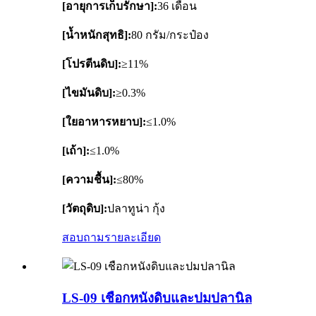
[อายุการเก็บรักษา]:
36 เดือน
[น้ำหนักสุทธิ]:
80 กรัม/กระป๋อง
[โปรตีนดิบ]:
≥11%
[ไขมันดิบ]:
≥0.3%
[ใยอาหารหยาบ]:
≤1.0%
[เถ้า]:
≤1.0%
[ความชื้น]:
≤80%
[วัตถุดิบ]:
ปลาทูน่า กุ้ง
สอบถาม
รายละเอียด
LS-09 เชือกหนังดิบและปมปลานิล