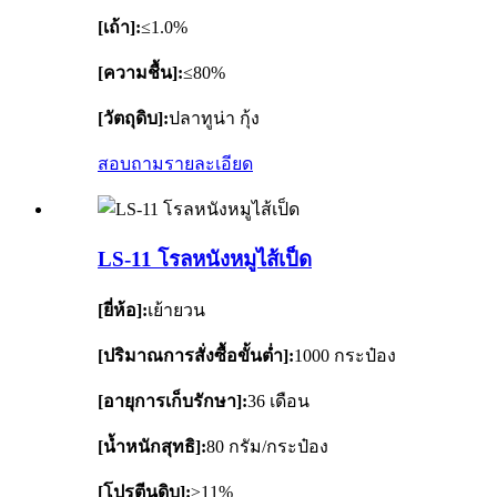
[เถ้า]:
≤1.0%
[ความชื้น]:
≤80%
[วัตถุดิบ]:
ปลาทูน่า กุ้ง
สอบถาม
รายละเอียด
LS-11 โรลหนังหมูไส้เป็ด
[ยี่ห้อ]:
เย้ายวน
[ปริมาณการสั่งซื้อขั้นต่ำ]:
1000 กระป๋อง
[อายุการเก็บรักษา]:
36 เดือน
[น้ำหนักสุทธิ]:
80 กรัม/กระป๋อง
[โปรตีนดิบ]:
≥11%