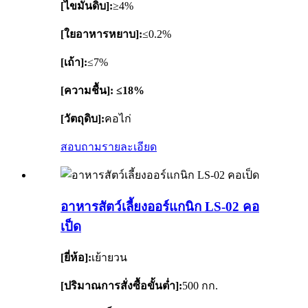
[ไขมันดิบ]:
≥4%
[ใยอาหารหยาบ]:
≤0.2%
[เถ้า]:
≤7%
[ความชื้น]: ≤18%
[วัตถุดิบ]:
คอไก่
สอบถาม
รายละเอียด
อาหารสัตว์เลี้ยงออร์แกนิก LS-02 คอ
เป็ด
[ยี่ห้อ]:
เย้ายวน
[ปริมาณการสั่งซื้อขั้นต่ำ]:
500 กก.