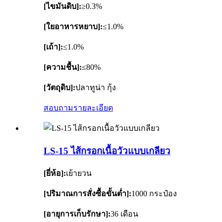
[ไขมันดิบ]:
≥0.3%
[ใยอาหารหยาบ]:
≤1.0%
[เถ้า]:
≤1.0%
[ความชื้น]:
≤80%
[วัตถุดิบ]:
ปลาทูน่า กุ้ง
สอบถาม
รายละเอียด
LS-15 ไส้กรอกเนื้อวัวแบบเกลียว
[ยี่ห้อ]:
เย้ายวน
[ปริมาณการสั่งซื้อขั้นต่ำ]:
1000 กระป๋อง
[อายุการเก็บรักษา]:
36 เดือน