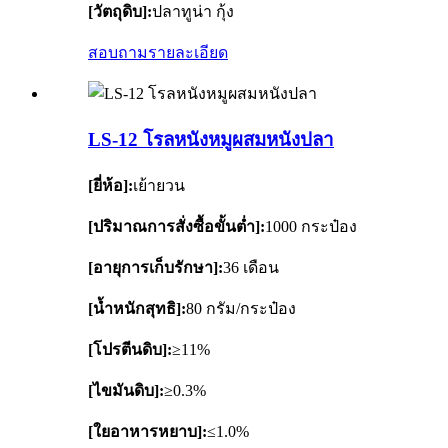
[วัตถุดิบ]:
ปลาทูน่า กุ้ง
สอบถาม
รายละเอียด
LS-12 โรลหนังหมูผสมหนังปลา
[ยี่ห้อ]:
เย้ายวน
[ปริมาณการสั่งซื้อขั้นต่ำ]:
1000 กระป๋อง
[อายุการเก็บรักษา]:
36 เดือน
[น้ำหนักสุทธิ]:
80 กรัม/กระป๋อง
[โปรตีนดิบ]:
≥11%
[ไขมันดิบ]:
≥0.3%
[ใยอาหารหยาบ]:
≤1.0%