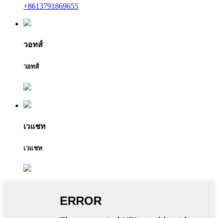
+8613791869655
วอทส์
วอทส์
เวแชท
เวแชท