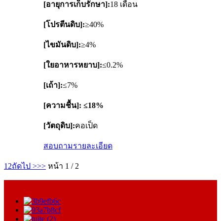
[อายุการเก็บรักษา]:
18 เดือน
[โปรตีนดิบ]:
≥40%
[ไขมันดิบ]:
≥4%
[ใยอาหารหยาบ]:
≤0.2%
[เถ้า]:
≤7%
[ความชื้น]: ≤18%
[วัตถุดิบ]:
คอเป็ด
สอบถาม
รายละเอียด
1
2
ถัดไป >
>>
หน้า 1 / 2