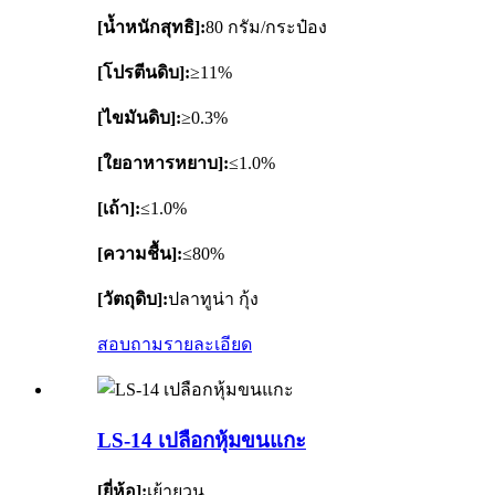
[น้ำหนักสุทธิ]:
80 กรัม/กระป๋อง
[โปรตีนดิบ]:
≥11%
[ไขมันดิบ]:
≥0.3%
[ใยอาหารหยาบ]:
≤1.0%
[เถ้า]:
≤1.0%
[ความชื้น]:
≤80%
[วัตถุดิบ]:
ปลาทูน่า กุ้ง
สอบถาม
รายละเอียด
LS-14 เปลือกหุ้มขนแกะ
[ยี่ห้อ]:
เย้ายวน