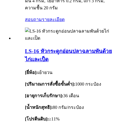
มัน 4 กรัม, ใยอาหาร 0.2 กรัม, เถ้า 3 กรัม,
ความชื้น 20 กรัม
สอบถาม
รายละเอียด
LS-16 หัวกระดูกอ่อนปลาฉลามพันด้วย
ไก่และเป็ด
[ยี่ห้อ]:
เย้ายวน
[ปริมาณการสั่งซื้อขั้นต่ำ]:
1000 กระป๋อง
[อายุการเก็บรักษา]:
36 เดือน
[น้ำหนักสุทธิ]:
80 กรัม/กระป๋อง
[โปรตีนดิบ]:
≥11%