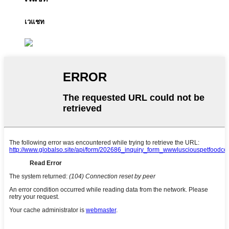
เวแชท