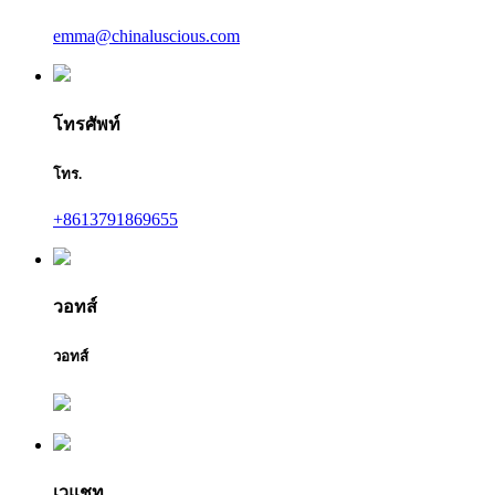
emma@chinaluscious.com
โทรศัพท์
โทร.
+8613791869655
วอทส์
วอทส์
เวแชท